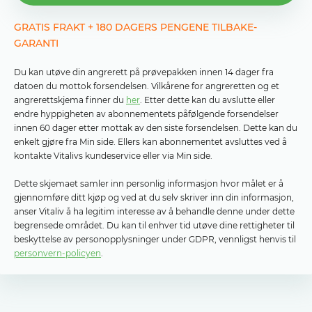
GRATIS FRAKT + 180 DAGERS PENGENE TILBAKE-
GARANTI
Du kan utøve din angrerett på prøvepakken innen 14 dager fra
datoen du mottok forsendelsen. Vilkårene for angreretten og et
angrerettskjema finner du
her
. Etter dette kan du avslutte eller
endre hyppigheten av abonnementets påfølgende forsendelser
innen 60 dager etter mottak av den siste forsendelsen. Dette kan du
enkelt gjøre fra Min side. Ellers kan abonnementet avsluttes ved å
kontakte Vitalivs kundeservice eller via Min side.
Dette skjemaet samler inn personlig informasjon hvor målet er å
gjennomføre ditt kjøp og ved at du selv skriver inn din informasjon,
anser Vitaliv å ha legitim interesse av å behandle denne under dette
begrensede området. Du kan til enhver tid utøve dine rettigheter til
beskyttelse av personopplysninger under GDPR, vennligst henvis til
personvern-policyen
.