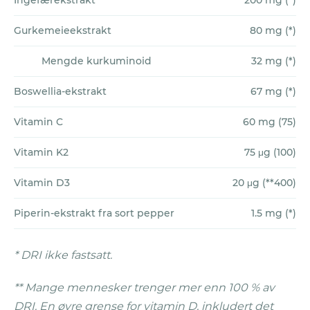
Ingefærekstrakt
200 mg (*)
merke en forbedring av å ta
Gurkemeieekstrakt
80 mg (*)
kosttilskuddene våre, bør du ta dem over
en lengre periode. Vanligvis er denne
Mengde kurkuminoid
32 mg (*)
perioden på mellom 3-6 måneder, men for
noen kan det ta enda lengre tid.
Boswellia-ekstrakt
67 mg (*)
Vitamin C
60 mg (75)
Slik fremsetter du et krav:
Sørg for at du har fulgt alle
Vitamin K2
75 μg (100)
garantiretningslinjer
.
Vitamin D3
20 μg (**400)
Fullfør og returner
kravskjemaet
. Et
RMA-nummer (Return Merchandise
Piperin-ekstrakt fra sort pepper
1.5 mg (*)
Authorization) vil bli sendt til deg på e-
post, samtidig som
* DRI ikke fastsatt.
produktabonnementet blir sagt opp.
Pakk sammen alle beholdere og
** Mange mennesker trenger mer enn 100 % av
blisterpakninger (der disse ble levert)
DRI. En øvre grense for vitamin D, inkludert det