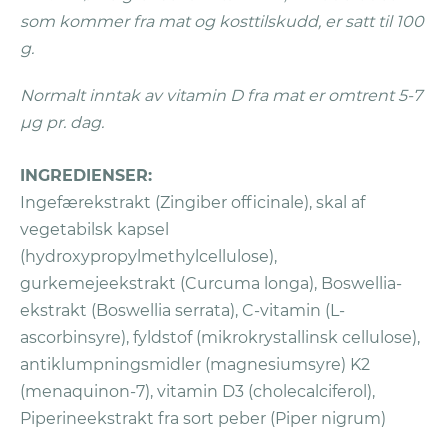
pluss ubrukte produkter.
som kommer fra mat og kosttilskudd, er satt til 100
Send pakken til Vitaliv, Postboks 2044,
g.
2811 Hunndalen (Norge) eller Vitaliv AS,
Postboks U248, SE-202 29 Malmö,
Normalt inntak av vitamin D fra mat er omtrent 5-7
Sverige (Sverige, Danmark, Finland).
µg pr. dag.
Vitaliv vil innen 10 dager etter mottakelse
INGREDIENSER:
av pakken kreditere refusjonen med den
Ingefærekstrakt (Zingiber officinale), skal af
opprinnelige betalingsmåten dersom du
vegetabilsk kapsel
har fulgt alle retningslinjer.
En
(hydroxypropylmethylcellulose),
refusjonsbekreftelse vil bli sendt til deg
gurkemejeekstrakt (Curcuma longa), Boswellia-
på e-post.
ekstrakt (Boswellia serrata), C-vitamin (L-
ascorbinsyre), fyldstof (mikrokrystallinsk cellulose),
Skulle du ha spørsmål er det bare å
antiklumpningsmidler (magnesiumsyre) K2
kontakte vårt supportteam på
(menaquinon-7), vitamin D3 (cholecalciferol),
kundeservice@vitaliv.no
Piperineekstrakt fra sort peber (Piper nigrum)