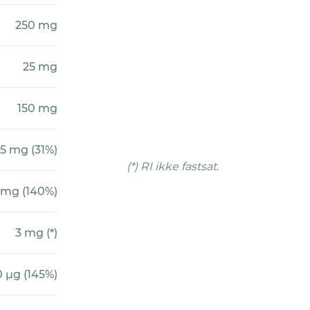
250 mg
25 mg
150 mg
15 mg (31%)
(*) RI ikke fastsat.
 mg (140%)
3 mg (*)
 µg (145%)