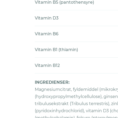
Vitamin B5 (pantothensyre)
Vitamin D3
Vitamin B6
Vitamin B1 (thiamin)
Vitamin B12
INGREDIENSER:
Magnesiumcitrat, fyldemiddel (mikrokrys
(hydroxypropylmethylcellulose), ginsen
tribulusekstrakt (Tribulus terrestris), zi
(pyridoxinhydrochlorid), vitamin D3 (chol
(methylcobalamin), folsyre (pteroylmon