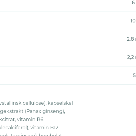
6
10
2,8
2,2
5
tallinsk cellulose), kapselskal
gekstrakt (Panax ginseng),
nkcitrat, vitamin B6
ecalciferol), vitamin B12
oglutaminsyre), borchelat,