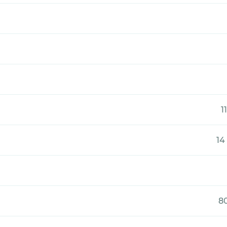
1
14
80