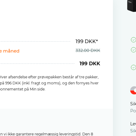
199 DKK*
332.00 DKK
te måned
199 DKK
ver afsendelse efter prøvepakken består af tre pakker,
s på 996 DKK (inkl. fragt og moms), og den fornyes hver
bonnementet på Min side.
Si
Po
Le
Si
an vi ikke garantere regelmæssig leveringstid. Den 8