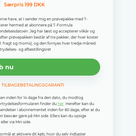
Særpris 199 DKK
il gerne have, at I sender mig en prøvepakke med T-
epterer hermed at abonnere på T-Formula
sendelsesdatoen. Jeg har læst og accepterer vilkår og
efter prøvepakken består af tre pakker, der hver koster
kl. fragt og moms), og den fornyes hver tredje måned.
rydelses- og afbestillingsret
b nu
S TILBAGEBETALINGSGARANTI
ken inden for 14 dage fra den dato, du modtog
fortrydelsesformularen finder du
her
. Herefter kan du
rsendelser i abonnementet inden for 60 dage, efter at du
n besvær gøre på Min side. Ellers kan du opsige
ller via Min side.
mål at aktivere dit køb, hvor du selv indtaster