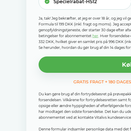
Ja, tak! Jeg bekræfter, at jeg er over 18 år, og jeg v
Formula til 199 DKK (inkl. fragt og moms). Jeg acc
genopfyldningstjeneste, der starter 30 dage efter af
betingelser for abonnementet
her
. Hver forsendelse 
332 DKK, hvilket giver en samlet pris på 996 DKK (in
Se herunder, hvordan du gør brug af din 14 dages fort
Kø
GRATIS FRAGT + 180 DAGE
Du kan gøre brug af din fortrydelsesret på prøvepak
forsendelsen. Vilkårene for fortrydelsesretten samt 
opsige eller ændre hyppigheden af ​​efterfølgende fo
har modtaget den sidste forsendelse. Det kan du ude
abonnementet ved at kontakte Vitalivs kundeservice e
Denne formular indsamler personlige data med det for