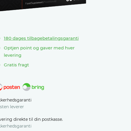
180 dages tilbagebetalingsgaranti
Optjen point og gaver med hver
levering
Gratis fragt
kkerhedsgaranti
sten leverer
vering direkte til din postkasse.
kkerhedsgaranti