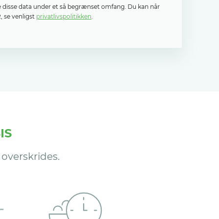
le disse data under et så begrænset omfang. Du kan når
 se venligst
privatlivspolitikken
.
IS
overskrides.