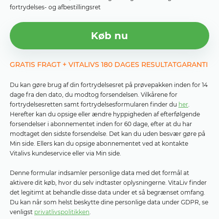
fortrydelses- og afbestillingsret
Køb nu
GRATIS FRAGT + VITALIVS 180 DAGES RESULTATGARANTI
Du kan gøre brug af din fortrydelsesret på prøvepakken inden for 14
dage fra den dato, du modtog forsendelsen. Vilkårene for
fortrydelsesretten samt fortrydelsesformularen finder du
her
.
Herefter kan du opsige eller ændre hyppigheden af ​​efterfølgende
forsendelser i abonnementet inden for 60 dage, efter at du har
modtaget den sidste forsendelse. Det kan du uden besvær gøre på
Min side. Ellers kan du opsige abonnementet ved at kontakte
Vitalivs kundeservice eller via Min side.
Denne formular indsamler personlige data med det formål at
aktivere dit køb, hvor du selv indtaster oplysningerne. VitaLiv finder
det legitimt at behandle disse data under et så begrænset omfang.
Du kan når som helst beskytte dine personlige data under GDPR, se
venligst
privatlivspolitikken
.