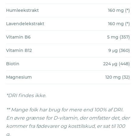
garanti tager 180 dage. For at du kan
Humleekstrakt
160 mg (*)
mærke en forbedring med vores
kosttilskud, skal du tage dem i en længere
Lavendelekstrakt
160 mg (*)
periode. Som regel varer den periode
Vitamin B6
5 mg (357)
mellem 3-6 måneder, men for nogle
personer kan det måske endda tage
Vitamin B12
9 μg (360)
længere tid.
Biotin
224 μg (448)
For at fremsætte et krav:
Magnesium
120 mg (32)
Sørg for, at du har fulgt alle
Garantireglerne
Udfyld og returnér
ansøgningsformularen
.
*DRI findes ikke.
Du får tilsendt et Return Merchandise
Authorization (RMA) nummer med e-mail,
** Mange folk har brug for mere end 100% af DRI.
og dit produktabonnement bliver
En øvre grænse for D-vitamin, der omfatter det, der
samtidigt annulleret.
kommer fra fødevarer og kosttilskud, er sat til 100
Pak alle beholdere og blisterpakker
g.