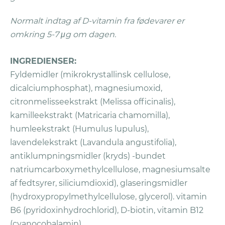
sammen (hvis disse er blevet leveret) plus
ubrugt produkt.
Normalt indtag af D-vitamin fra fødevarer er
Send pakken til Vitaliv på Postboks
omkring 5-7 μg om dagen.
2044, 2811 Hunndalen (Norge), eller
Vitaliv AS, Postboks U248, SE-202 29
INGREDIENSER:
Malmö, Sverige (Sverige, Danmark,
Fyldemidler (mikrokrystallinsk cellulose,
Finland)
.
dicalciumphosphat), magnesiumoxid,
Vitaliv vil tilbagebetale dine penge ved
citronmelisseekstrakt (Melissa officinalis),
brug af din oprindelige betalingsmetode
kamilleekstrakt (Matricaria chamomilla),
inden for 10 dage efter, at de har modtaget
humleekstrakt (Humulus lupulus),
din pakke, hvis du har fulgt alle reglerne.
Du
lavendelekstrakt (Lavandula angustifolia),
vil få tilsendt en Bekræftelse på
antiklumpningsmidler (kryds) -bundet
Refunderingen per e-mail.
natriumcarboxymethylcellulose, magnesiumsalte
I tilfælde af spørgsmål er du velkommen til
af fedtsyrer, siliciumdioxid), glaseringsmidler
at kontakte vores kundeservice på
(hydroxypropylmethylcellulose, glycerol). vitamin
kundeservice@vitaliv.no
B6 (pyridoxinhydrochlorid), D-biotin, vitamin B12
(cyanocobalamin).