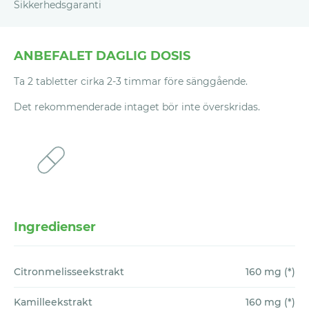
Sikkerhedsgaranti
virkelig har taget vores kosttilskud.
(DK),
finland@vitaliv.no
(FI)
Når vi modtager en e-mail, gør vi vores
Vores politik er enkel: Hvis du ikke er 100%
bedste for hurtigst muligt at finde en
ANBEFALET DAGLIG DOSIS
tilfreds med et Vitaliv-produkt, efter at du
løsning på dit spørgsmål/problem. I de
har prøvet det i en periode på 180 dage,
Ta 2 tabletter cirka 2-3 timmar före sänggående.
fleste tilfælde tager det op til 24 timer at
giver vi dig alle pengene tilbage, bortset fra
behandle anmodningen.
Det rekommenderade intaget bör inte överskridas.
forsendelsesomkostningerne (4,9 EUR per
forsendelse).
Du skal gøre krav om dette inden for 30
dage efter, at perioden på de 180 dage er
ophørt. Alle tomme pakker,
Ingredienser
blisterpakninger samt ubrugte produkter
skal returneres til Vitaliv for egen regning.
Citronmelisseekstrakt
160 mg (*)
Hvorfor vil vi gerne have de tomme pakker
Kamilleekstrakt
160 mg (*)
igen? Faktisk af samme grund som at vores