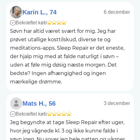
Karin L., 74
6 december
Bekræftet køb
Søvn har altid været svært for mig. Jeg har
prøvet utallige kosttilskud, diverse te og
meditations-apps. Sleep Repair er det eneste,
der hjalp mig med at falde naturligt i søvn –
uden at føle mig døsig næste morgen. Det
bedste? Ingen afhængighed og ingen
mærkelige drømme.
Mats H., 56
3 december
Bekræftet køb
Jeg begyndte at tage Sleep Repair efter uger,
hvor jeg vågnede kl. 3 og ikke kunne falde i
søvn igen. Nu sover jeg hele natten og vågner