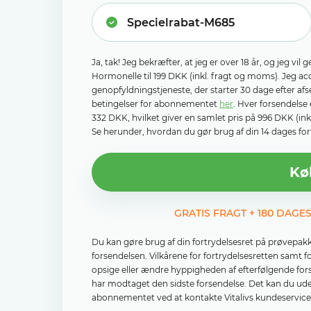
Ja, tak! Jeg bekræfter, at jeg er over 18 år, og jeg v
Hormonelle til 199 DKK (inkl. fragt og moms). Jeg 
genopfyldningstjeneste, der starter 30 dage efter af
betingelser for abonnementet
her
. Hver forsendelse 
332 DKK, hvilket giver en samlet pris på 996 DKK (in
Se herunder, hvordan du gør brug af din 14 dages fort
Kø
GRATIS FRAGT + 180 DAGE
Du kan gøre brug af din fortrydelsesret på prøvepak
forsendelsen. Vilkårene for fortrydelsesretten samt 
opsige eller ændre hyppigheden af ​​efterfølgende fo
har modtaget den sidste forsendelse. Det kan du ude
abonnementet ved at kontakte Vitalivs kundeservice e