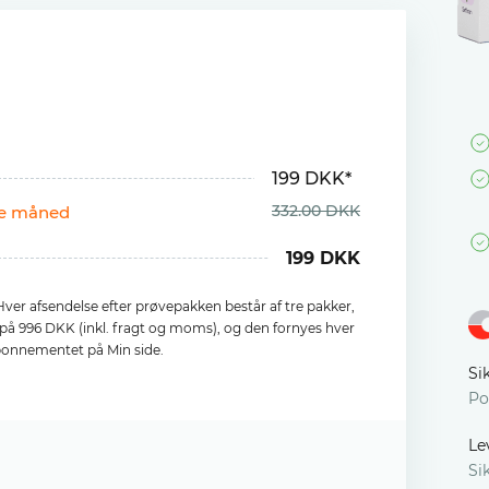
199 DKK*
332.00 DKK
te måned
199 DKK
ver afsendelse efter prøvepakken består af tre pakker,
s på 996 DKK (inkl. fragt og moms), og den fornyes hver
bonnementet på Min side.
Si
Po
Le
Si