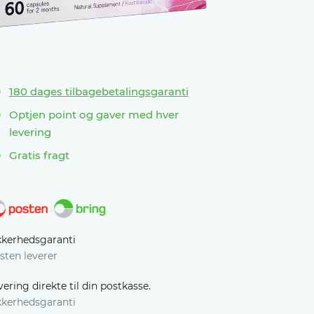
180 dages tilbagebetalingsgaranti
Optjen point og gaver med hver
levering
Gratis fragt
kkerhedsgaranti
sten leverer
vering direkte til din postkasse.
kkerhedsgaranti