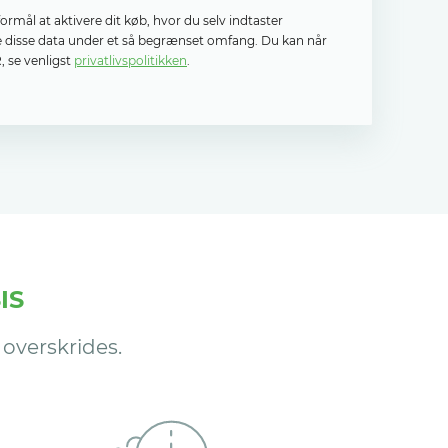
mål at aktivere dit køb, hvor du selv indtaster
le disse data under et så begrænset omfang. Du kan når
 se venligst
privatlivspolitikken
.
IS
overskrides.