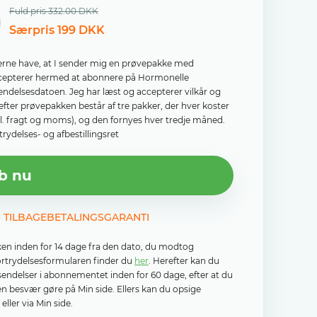
Fuld pris 332.00 DKK
Særpris 199 DKK
il gerne have, at I sender mig en prøvepakke med
accepterer hermed at abonnere på Hormonelle
sendelsesdatoen. Jeg har læst og accepterer vilkår og
efter prøvepakken består af tre pakker, der hver koster
kl. fragt og moms), og den fornyes hver tredje måned.
rydelses- og afbestillingsret
b nu
S TILBAGEBETALINGSGARANTI
ken inden for 14 dage fra den dato, du modtog
fortrydelsesformularen finder du
her
. Herefter kan du
rsendelser i abonnementet inden for 60 dage, efter at du
n besvær gøre på Min side. Ellers kan du opsige
ller via Min side.