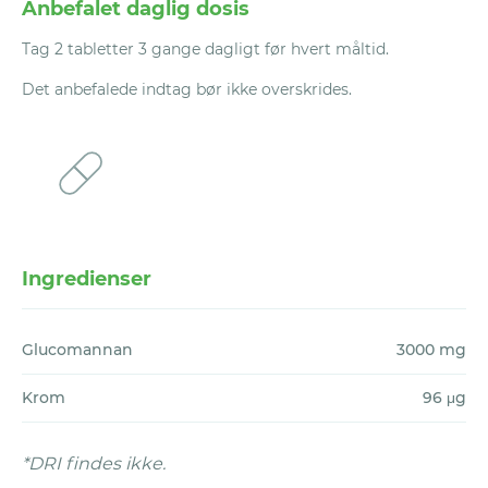
Anbefalet daglig dosis
tilfreds med et Vitaliv-produkt, efter at du
løsning på dit spørgsmål/problem. I de
har prøvet det i en periode på 180 dage,
Tag 2 tabletter 3 gange dagligt før hvert måltid.
fleste tilfælde tager det op til 24 timer at
giver vi dig alle pengene tilbage, bortset fra
behandle anmodningen.
Det anbefalede indtag bør ikke overskrides.
forsendelsesomkostningerne (4,9 EUR per
forsendelse).
Du skal gøre krav om dette inden for 30
dage efter, at perioden på de 180 dage er
ophørt. Alle tomme pakker,
Ingredienser
blisterpakninger samt ubrugte produkter
skal returneres til Vitaliv for egen regning.
Glucomannan
3000 mg
Hvorfor vil vi gerne have de tomme pakker
Krom
96 μg
igen? Faktisk af samme grund som at vores
garanti tager 180 dage. For at du kan
mærke en forbedring med vores
*DRI findes ikke.