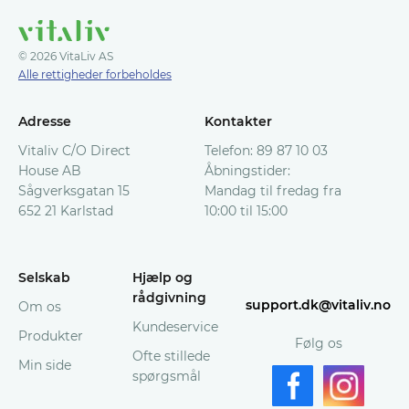
2044, 2811 Hunndalen (Norge), eller
Vitaliv AS, Postboks U248, SE-202 29
© 2026 VitaLiv AS
Malmö, Sverige (Sverige, Danmark,
Alle rettigheder forbeholdes
Finland)
.
Vitaliv vil tilbagebetale dine penge ved
Adresse
Kontakter
brug af din oprindelige betalingsmetode
Vitaliv C/O Direct
Telefon: 89 87 10 03
inden for 10 dage efter, at de har modtaget
House AB
Åbningstider:
din pakke, hvis du har fulgt alle reglerne.
Du
Sågverksgatan 15
Mandag til fredag fra
vil få tilsendt en Bekræftelse på
652 21 Karlstad
10:00 til 15:00
Refunderingen per e-mail.
I tilfælde af spørgsmål er du velkommen til
Selskab
Hjælp og
at kontakte vores kundeservice på
rådgivning
support.dk@vitaliv.no
kundeservice@vitaliv.no
Om os
Kundeservice
Produkter
Følg os
Ofte stillede
Min side
spørgsmål