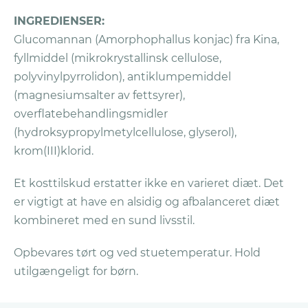
kosttilskud, skal du tage dem i en længere
periode. Som regel varer den periode
INGREDIENSER:
mellem 3-6 måneder, men for nogle
Glucomannan (Amorphophallus konjac) fra Kina,
personer kan det måske endda tage
fyllmiddel (mikrokrystallinsk cellulose,
længere tid.
polyvinylpyrrolidon), antiklumpemiddel
(magnesiumsalter av fettsyrer),
For at fremsætte et krav:
overflatebehandlingsmidler
Sørg for, at du har fulgt alle
Garantireglerne
(hydroksypropylmetylcellulose, glyserol),
Udfyld og returnér
ansøgningsformularen
.
krom(III)klorid.
Du får tilsendt et Return Merchandise
Et kosttilskud erstatter ikke en varieret diæt. Det
Authorization (RMA) nummer med e-mail,
er vigtigt at have en alsidig og afbalanceret diæt
og dit produktabonnement bliver
kombineret med en sund livsstil.
samtidigt annulleret.
Pak alle beholdere og blisterpakker
Opbevares tørt og ved stuetemperatur. Hold
sammen (hvis disse er blevet leveret) plus
utilgængeligt for børn.
ubrugt produkt.
Send pakken til Vitaliv på Postboks