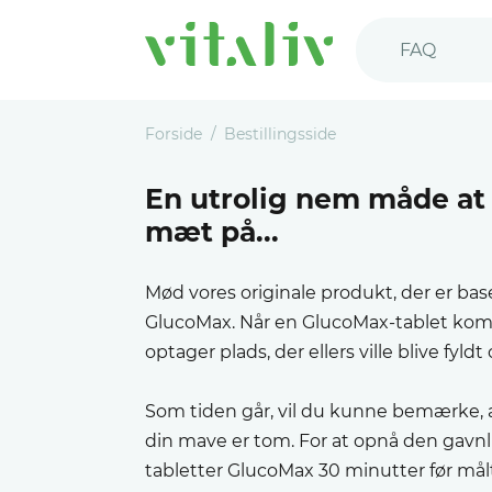
FAQ
Forside
Bestillingsside
En utrolig nem måde at 
mæt på...
Mød vores originale produkt, der er ba
GlucoMax. Når en GlucoMax-tablet komm
optager plads, der ellers ville blive fyldt
Som tiden går, vil du kunne bemærke, at
din mave er tom. For at opnå den gavnlig
tabletter GlucoMax 30 minutter før målt