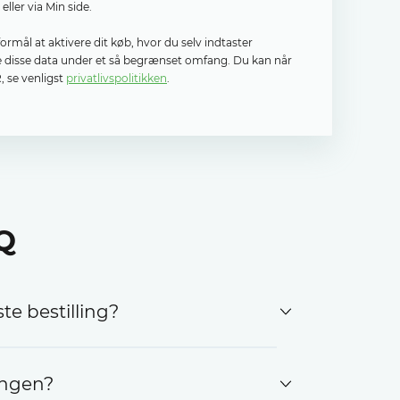
ller via Min side.
mål at aktivere dit køb, hvor du selv indtaster
le disse data under et så begrænset omfang. Du kan når
 se venligst
privatlivspolitikken
.
Q
te bestilling?
ver dig om de kosttilskud, du
lingen?
rmularen med de faktiske data