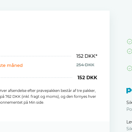
152 DKK*
254 DKK
rste måned
152 DKK
ver afsendelse efter prøvepakken består af tre pakker,
s på 762 DKK (inkl. fragt og moms), og den fornyes hver
Si
bonnementet på Min side.
Po
Le
Si