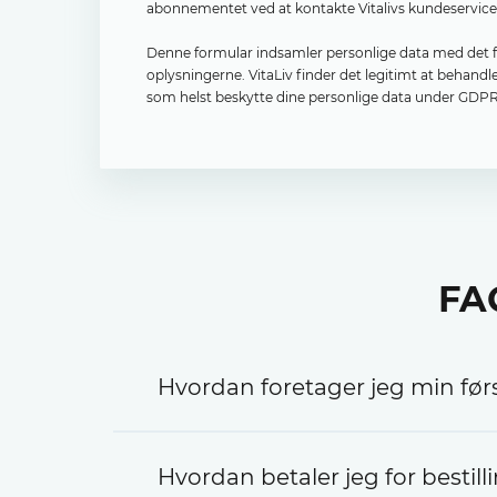
abonnementet ved at kontakte Vitalivs kundeservice e
Denne formular indsamler personlige data med det for
oplysningerne. VitaLiv finder det legitimt at behand
som helst beskytte dine personlige data under GDPR,
FA
Hvordan foretager jeg min førs
Læs omhyggeligt de oplysninger, vi gi
Hvordan betaler jeg for bestil
gerne vil bestille. Udfyld derefter fo