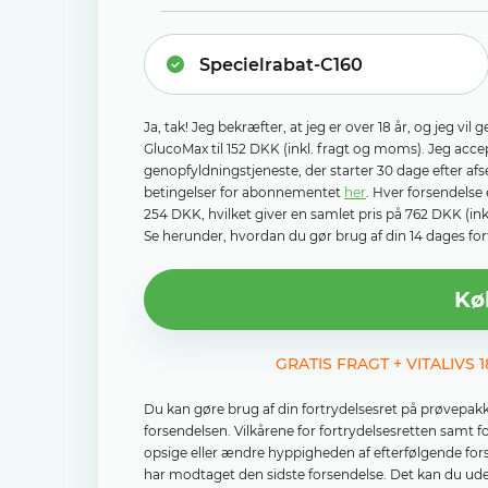
Ja, tak! Jeg bekræfter, at jeg er over 18 år, og jeg v
GlucoMax til 152 DKK (inkl. fragt og moms). Jeg ac
genopfyldningstjeneste, der starter 30 dage efter af
betingelser for abonnementet
her
. Hver forsendelse 
254 DKK, hvilket giver en samlet pris på 762 DKK (in
Se herunder, hvordan du gør brug af din 14 dages fort
Kø
GRATIS FRAGT + VITALIVS
Du kan gøre brug af din fortrydelsesret på prøvepak
forsendelsen. Vilkårene for fortrydelsesretten samt 
opsige eller ændre hyppigheden af ​​efterfølgende fo
har modtaget den sidste forsendelse. Det kan du ude