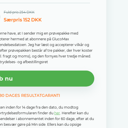
Fuld pris 254 DKK
Særpris 152 DKK
il gerne have, at I sender mig en prøvepakke med
cepterer hermed at abonnere på GlucoMax
sendelsesdatoen. Jeg har læst og accepterer vilkår og
efter prøvepakken består af tre pakker, der hver koster
kl. fragt og moms), og den fornyes hver tredje måned.
rydelses- og afbestillingsret
b nu
 180 DAGES RESULTATGARANTI
ken inden for 14 dage fra den dato, du modtog
fortrydelsesformularen finder du
her
. Herefter kan du
rsendelser i abonnementet inden for 60 dage, efter at du
n besvær gøre på Min side. Ellers kan du opsige