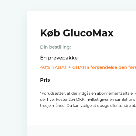
Køb GlucoMax
Din bestilling:
Én prøvepakke
40% RABAT + GRATIS forsendelse den fø
Pris
*Forudsætter, at der indgås en abonnementsaftale. H
der hver koster 254 DKK, hvilket giver en samlet pri
tredje måned. Du kan vælge at opsige eller ændre a