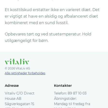
2044, 2811 Hunndalen (Norge), eller
Vitaliv AS, Postboks U248, SE-202 29
Et kosttilskud erstatter ikke en varieret diæt. Det
Malmö, Sverige (Sverige, Danmark,
er vigtigt at have en alsidig og afbalanceret diæt
Finland)
.
kombineret med en sund livsstil.
Vitaliv vil tilbagebetale dine penge ved
brug af din oprindelige betalingsmetode
Opbevares tørt og ved stuetemperatur. Hold
inden for 10 dage efter, at de har modtaget
utilgængeligt for børn.
din pakke, hvis du har fulgt alle reglerne.
Du
vil få tilsendt en Bekræftelse på
Refunderingen per e-mail.
I tilfælde af spørgsmål er du velkommen til
© 2026 VitaLiv AS
at kontakte vores kundeservice på
Alle rettigheder forbeholdes
kundeservice@vitaliv.no
Adresse
Kontakter
Vitaliv C/O Direct
Telefon: 89 87 10 03
House AB
Åbningstider:
Sågverksgatan 15
Mandag til fredag fra