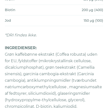
periode. Som regel varer den periode
Biotin
200 μg (400)
mellem 3-6 måneder, men for nogle
personer kan det måske endda tage
Jod
150 μg (100)
længere tid.
*DRI findes ikke.
For at fremsætte et krav:
Sørg for, at du har fulgt alle
Garantireglerne
INGREDIENSER:
Udfyld og returnér
ansøgningsformularen
.
Grøn kaffebønne ekstrakt (Coffea robusta) uden
Du får tilsendt et Return Merchandise
for EU, fyldstoffer (mikrokrystallinsk cellulose,
Authorization (RMA) nummer med e-mail,
dicalciumphosphat), grøn teekstrakt (Camellia
og dit produktabonnement bliver
sinensis), garcinia cambogia-ekstrakt (Garcinia
samtidigt annulleret.
cambogia), antiklumpningsmidler (tværbundet
Pak alle beholdere og blisterpakker
natriumcarboxymethylcellulose , magnesiumsalte
sammen (hvis disse er blevet leveret) plus
af fedtsyrer, siliciumdioxid), glaseringsmidler
ubrugt produkt.
(hydroxypropylme-thylcellulose, glycerol),
Send pakken til Vitaliv på Postboks
chrompicolinat. D-biotin, kaliumiodid.