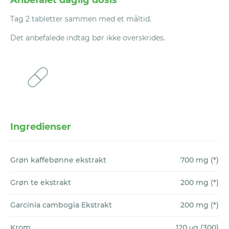
tilfreds med et Vitaliv-produkt, efter at du
løsning på dit spørgsmål/problem. I de
har prøvet det i en periode på 180 dage,
Tag 2 tabletter sammen med et måltid.
fleste tilfælde tager det op til 24 timer at
giver vi dig alle pengene tilbage, bortset fra
behandle anmodningen.
Det anbefalede indtag bør ikke overskrides.
forsendelsesomkostningerne (4,9 EUR per
forsendelse).
Du skal gøre krav om dette inden for 30
dage efter, at perioden på de 180 dage er
ophørt. Alle tomme pakker,
Ingredienser
blisterpakninger samt ubrugte produkter
skal returneres til Vitaliv for egen regning.
Grøn kaffebønne ekstrakt
700 mg (*)
Hvorfor vil vi gerne have de tomme pakker
Grøn te ekstrakt
200 mg (*)
igen? Faktisk af samme grund som at vores
garanti tager 180 dage. For at du kan
Garcinia cambogia Ekstrakt
200 mg (*)
mærke en forbedring med vores
kosttilskud, skal du tage dem i en længere
Krom
120 μg (300)