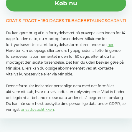
Køb nu
GRATIS FRAGT + 180 DAGES TILBAGEBETALINGSGARANTI
Du kan gøre brug af din fortrydelsesret på prøvepakken inden for 14
dage fra den dato, du modtog forsendelsen. Vilkårene for
fortrydelsesretten samt fortrydelsesformularen finder du
her
.
Herefter kan du opsige eller ændre hyppigheden af ​​efterfølgende
forsendelser i abonnementet inden for 60 dage, efter at du har
modtaget den sidste forsendelse. Det kan du uden besvær gøre på
Min side. Ellers kan du opsige abonnementet ved at kontakte
Vitalivs kundeservice eller via Min side.
Denne formular indsamler personlige data med det formål at
aktivere dit køb, hvor du selv indtaster oplysningerne. VitaLiv finder
det legitimt at behandle disse data under et så begrænset omfang.
Du kan når som helst beskytte dine personlige data under GDPR, se
venligst
privatlivspolitikken
.