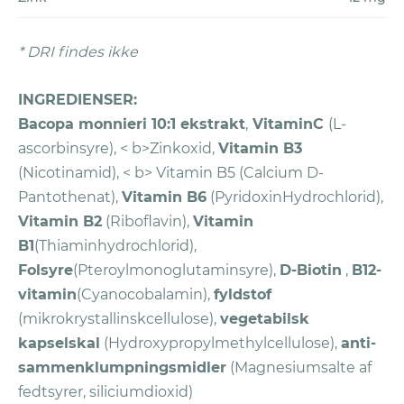
(RMA) nummer med e-mail, og dit
produktabonnement bliver samtidigt
* DRI findes ikke
annulleret.
Pak alle beholdere og blisterpakker
INGREDIENSER:
sammen (hvis disse er blevet leveret)
Bacopa monnieri 10:1 ekstrakt
,
VitaminC
(
L-
plus ubrugt produkt.
ascorbinsyre
), < b>Zinkoxid,
Vitamin B3
Send pakken til Vitaliv på Postboks
(
Nicotinamid
), < b> Vitamin B5 (
Calcium D-
2044, 2811 Hunndalen (Norge), eller
Pantothenat
),
Vitamin B6
(
PyridoxinHydrochlorid
),
Vitaliv AS, Postboks U248, SE-202 29
Vitamin B2
(
Riboflavin
),
Vitamin
Malmö, Sverige (Sverige, Danmark,
B1
(
Thiaminhydrochlorid
),
Finland).
Folsyre
(
Pteroylmonoglutaminsyre
),
D-Biotin
,
B12-
vitamin
(
Cyanocobalamin
),
fyldstof
Vitaliv vil tilbagebetale dine penge ved
(
mikrokrystallinskcellulose
),
vegetabilsk
brug af din oprindelige betalingsmetode
kapselskal
(
Hydroxypropylmethylcellulose
),
anti-
inden for 10 dage efter, at de har modtaget
sammenklumpningsmidler
(
Magnesiumsalte af
din pakke, hvis du har fulgt alle reglerne.
Du
fedtsyrer, siliciumdioxid
)