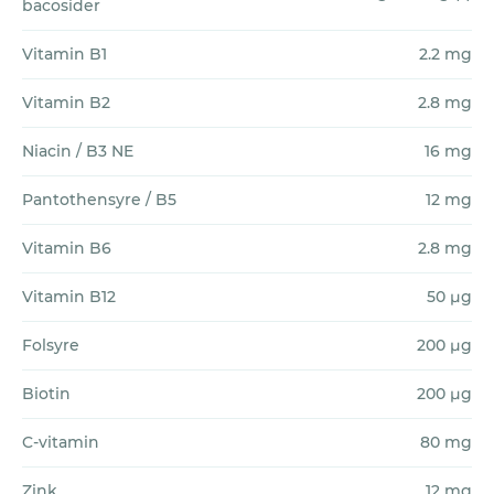
bacosider
Hvorfor vil vi gerne have de tomme
Vitamin B1
2.2 mg
pakker igen?
Faktisk af samme grund som
at vores garanti tager 180 dage. For at du
Vitamin B2
2.8 mg
kan mærke en forbedring med vores
Niacin / B3 NE
16 mg
kosttilskud, skal du tage dem i en længere
periode. Som regel varer den periode
Pantothensyre / B5
12 mg
mellem 3-6 måneder, men for nogle
Vitamin B6
2.8 mg
personer kan det måske endda tage
længere tid.
Vitamin B12
50 µg
For at fremsætte et krav:
Folsyre
200 µg
Sørg for, at du har fulgt alle
Biotin
200 µg
Garantireglerne
Udfyld og returnér
C-vitamin
80 mg
ansøgningsformularen
. Du får tilsendt
et Return Merchandise Authorization
Zink
12 mg