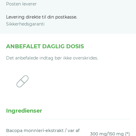
kosttilskud i 180 dage.
For at det kan lade
Tlf. (DK):
+45 898 71 003
Posten leverer
sig gøre, skal du endelig ikke smide de
E-mail:
kundeservice@vitaliv.no
(NO),
brugte pakker væk.
Dermed kan vi se, at
Levering direkte til din postkasse.
se@vitaliv.no
(SE),
support.dk@vitaliv.no
Sikkerhedsgaranti
du virkelig har taget vores kosttilskud.
(DK),
finland@vitaliv.no
(FI)
Når vi modtager en e-mail, gør vi vores
Vores politik er enkel: Hvis du ikke er 100%
bedste for hurtigst muligt at finde en
ANBEFALET DAGLIG DOSIS
tilfreds med et Vitaliv-produkt, efter at du
løsning på dit spørgsmål/problem. I de
har prøvet det i en periode på 180 dage,
Det anbefalede indtag bør ikke overskrides.
fleste tilfælde tager det op til 24 timer at
giver vi dig alle pengene tilbage, bortset fra
behandle anmodningen.
forsendelsesomkostningerne (4,9 EUR per
forsendelse).
Du skal gøre krav om dette inden for 30
dage efter, at perioden på de 180 dage er
Ingredienser
ophørt. Alle tomme pakker,
blisterpakninger samt ubrugte produkter
Bacopa monnieri-ekstrakt / var af
skal returneres til Vitaliv for egen regning.
300 mg/150 mg (*)