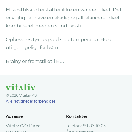
vil få tilsendt en Bekræftelse på
Et kosttilskud erstatter ikke en varieret diæt. Det
Refunderingen per e-mail.
er vigtigt at have en alsidig og afbalanceret diæt
kombineret med en sund livsstil.
I tilfælde af spørgsmål er du velkommen til
at kontakte vores kundeservice på
Opbevares tørt og ved stuetemperatur. Hold
kundeservice@vitaliv.no
utilgængeligt for børn.
Brainy er fremstillet i EU.
© 2026 VitaLiv AS
Alle rettigheder forbeholdes
Adresse
Kontakter
Vitaliv C/O Direct
Telefon: 89 87 10 03