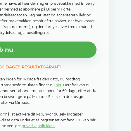
il gerne have, at I sender mig en prøvepakke med Bilberry
rer hermed at abonnere på Bilberry Forte
sendelsesdatoen. Jeg har læst og accepterer vilkår og
efter prøvepakken består af tre pakker, der hver koster
kl. fragt og moms), og den fornyes hver tredje måned.
rydelses- og afbestillingsret
b nu
 180 DAGES RESULTATGARANTI
ken inden for 14 dage fra den dato, du modtog
fortrydelsesformularen finder du
her
. Herefter kan du
rsendelser i abonnementet inden for 60 dage, efter at du
n besvær gøre på Min side. Ellers kan du opsige
ller via Min side.
mål at aktivere dit køb, hvor du selv indtaster
le disse data under et så begrænset omfang. Du kan når
 se venligst
privatlivspolitikken
.