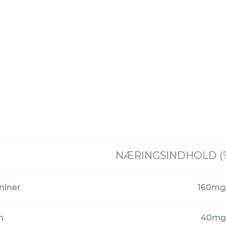
em. I de fleste tilfælde tager det
sendelsesomkostningerne (4,9 EUR
gen.
0 dage efter, at perioden på de
r, blisterpakninger samt ubrugte
r egen regning.
akker igen? Faktisk af samme
 dage. For at du kan mærke en
l du tage dem i en længere
 mellem 3-6 måneder, men for
NÆRINGSINDHOLD (% 
tage længere tid.
niner
160mg/
lerne
aren
. Du får tilsendt et Return
n
40mg/