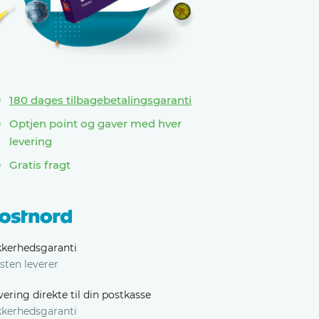
180 dages tilbagebetalingsgaranti
Optjen point og gaver med hver
levering
Gratis fragt
kkerhedsgaranti
sten leverer
vering direkte til din postkasse
kkerhedsgaranti