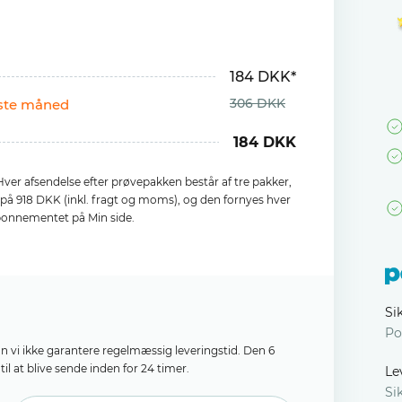
184 DKK*
306 DKK
rste måned
184 DKK
ver afsendelse efter prøvepakken består af tre pakker,
s på 918 DKK (inkl. fragt og moms), og den fornyes hver
bonnementet på Min side.
Si
Po
an vi ikke garantere regelmæssig leveringstid. Den 6
il at blive sende inden for 24 timer.
Le
Si