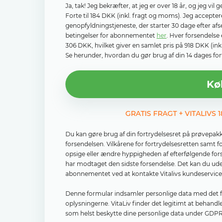
Ja, tak! Jeg bekræfter, at jeg er over 18 år, og jeg v
Forte til 184 DKK (inkl. fragt og moms). Jeg accepte
genopfyldningstjeneste, der starter 30 dage efter af
betingelser for abonnementet
her
. Hver forsendelse 
306 DKK, hvilket giver en samlet pris på 918 DKK (in
Se herunder, hvordan du gør brug af din 14 dages fort
Kø
GRATIS FRAGT + VITALIVS
Du kan gøre brug af din fortrydelsesret på prøvepak
forsendelsen. Vilkårene for fortrydelsesretten samt 
opsige eller ændre hyppigheden af ​​efterfølgende fo
har modtaget den sidste forsendelse. Det kan du ude
abonnementet ved at kontakte Vitalivs kundeservice e
Denne formular indsamler personlige data med det for
oplysningerne. VitaLiv finder det legitimt at behand
som helst beskytte dine personlige data under GDPR,