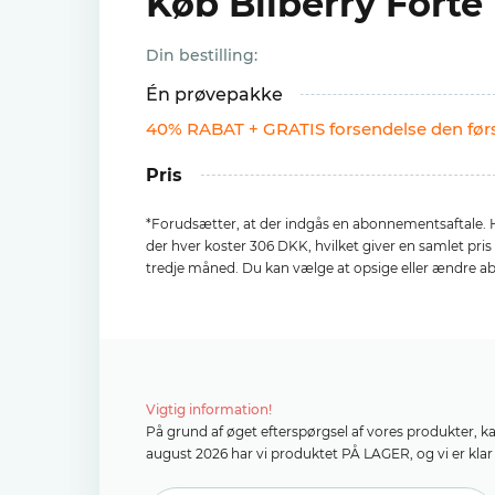
Køb Bilberry Forte
Din bestilling:
Én prøvepakke
40% RABAT + GRATIS forsendelse den fø
Pris
*Forudsætter, at der indgås en abonnementsaftale. H
der hver koster 306 DKK, hvilket giver en samlet pri
tredje måned. Du kan vælge at opsige eller ændre a
Vigtig information!
På grund af øget efterspørgsel af vores produkter, k
august 2026 har vi produktet PÅ LAGER, og vi er klar t