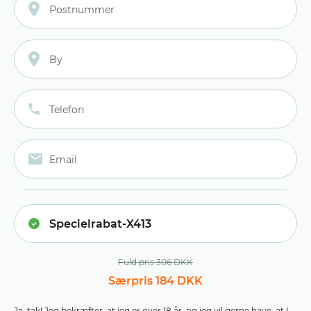
Fuld pris 306 DKK
Særpris 184 DKK
Ja, tak! Jeg bekræfter, at jeg er over 18 år, og jeg vil gerne have, at I