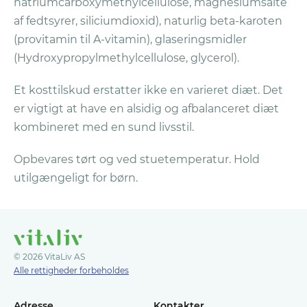
natriumcarboxymethylcellulose, magnesiumsalte
brug af din oprindelige betalingsmetode
af fedtsyrer, siliciumdioxid), naturlig beta-karoten
inden for 10 dage efter, at de har modtaget
(provitamin til A-vitamin), glaseringsmidler
din pakke, hvis du har fulgt alle reglerne.
Du
(Hydroxypropylmethylcellulose, glycerol).
vil få tilsendt en Bekræftelse på
Refunderingen per e-mail.
Et kosttilskud erstatter ikke en varieret diæt. Det
I tilfælde af spørgsmål er du velkommen til
er vigtigt at have en alsidig og afbalanceret diæt
at kontakte vores kundeservice på
kombineret med en sund livsstil.
kundeservice@vitaliv.no
Opbevares tørt og ved stuetemperatur. Hold
utilgængeligt for børn.
© 2026 VitaLiv AS
Alle rettigheder forbeholdes
Adresse
Kontakter