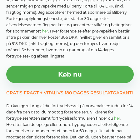
sender mig en prøvepakke med Bilberry Forte til 184 DKK (inkl.
fragt og moms). Jeg accepterer hermed at abonnere på Bilberry
Forte genopfyldningstjeneste, der starter 30 dage efter
afsendelsesdatoen. Jeg har læst og accepterer vilkår og betingelser
for abonnementet
her
. Hver forsendelse efter prøvepakken består
af tre pakker, der hver koster 306 DKK, hvilket giver en samlet pris
på 918 DKK (inkl. fragt og moms), og den fornyes hver tredje
måned. Se herunder, hvordan du gør brug af din 14 dages
fortrydelses- og afbestillingsret
Køb nu
GRATIS FRAGT + VITALIVS 180 DAGES RESULTATGARANTI
Du kan gøre brug af din fortrydelsesret på prøvepakken inden for 14
dage fra den dato, du modtog forsendelsen. Vilkårene for
fortrydelsesretten samt fortrydelsesformularen finder du
her
.
Herefter kan du opsige eller ændre hyppigheden af ​​efterfølgende
forsendelser i abonnementet inden for 60 dage, efter at du har
modtaget den sidste forsendelse. Det kan du uden besvær gøre på