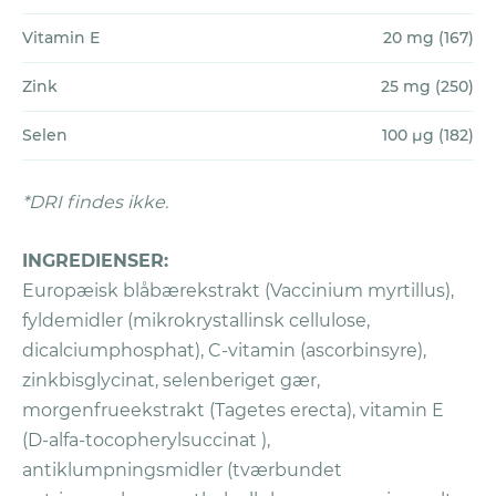
Vitamin E
20 mg (167)
For at fremsætte et krav:
Sørg for, at du har fulgt alle
Garantireglerne
Zink
25 mg (250)
Udfyld og returnér
ansøgningsformularen
.
Du får tilsendt et Return Merchandise
Selen
100 µg (182)
Authorization (RMA) nummer med e-mail,
og dit produktabonnement bliver
*DRI findes ikke.
samtidigt annulleret.
Pak alle beholdere og blisterpakker
INGREDIENSER:
sammen (hvis disse er blevet leveret) plus
Europæisk blåbærekstrakt (Vaccinium myrtillus),
ubrugt produkt.
fyldemidler (mikrokrystallinsk cellulose,
Send pakken til Vitaliv på Postboks
dicalciumphosphat), C-vitamin (ascorbinsyre),
2044, 2811 Hunndalen (Norge), eller
zinkbisglycinat, selenberiget gær,
Vitaliv AS, Postboks U248, SE-202 29
morgenfrueekstrakt (Tagetes erecta), vitamin E
Malmö, Sverige (Sverige, Danmark,
(D-alfa-tocopherylsuccinat ),
Finland)
.
antiklumpningsmidler (tværbundet
Vitaliv vil tilbagebetale dine penge ved