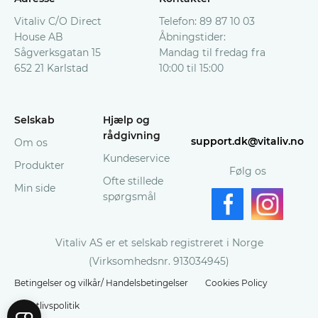
Vitaliv C/O Direct
Telefon: 89 87 10 03
House AB
Åbningstider:
Sågverksgatan 15
Mandag til fredag fra
652 21 Karlstad
10:00 til 15:00
Selskab
Hjælp og
rådgivning
support.dk@vitaliv.no
Om os
Kundeservice
Produkter
Følg os
Ofte stillede
Min side
spørgsmål
Vitaliv AS er et selskab registreret i Norge
(Virksomhedsnr. 913034945)
Betingelser og vilkår/ Handelsbetingelser
Cookies Policy
Privatlivspolitik