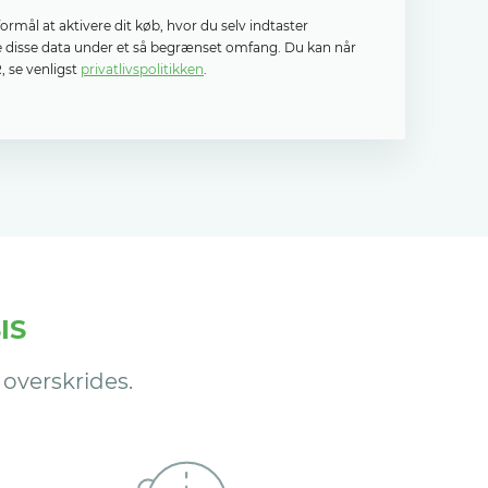
mål at aktivere dit køb, hvor du selv indtaster
le disse data under et så begrænset omfang. Du kan når
 se venligst
privatlivspolitikken
.
IS
overskrides.