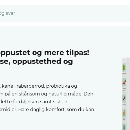
og svar
oppustet og mere tilpas!
else, oppustethed og
 kanel, rabarberrod, probiotika og
arm på en skånsom og naturlig måde. Den
ette fordøjelsen samt støtte
midler. Bare daglig komfort, som du kan