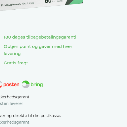
180 dages tilbagebetalingsgaranti
Optjen point og gaver med hver
levering
Gratis fragt
kkerhedsgaranti
sten leverer
vering direkte til din postkasse.
kkerhedsgaranti