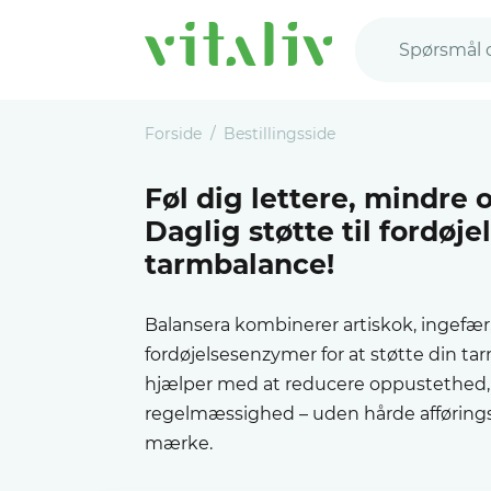
Spørsmål 
Forside
Bestillingsside
Føl dig lettere, mindre 
Daglig støtte til fordøj
tarmbalance!
Balansera kombinerer artiskok, ingefær,
fordøjelsesenzymer for at støtte din t
hjælper med at reducere oppustethed, l
regelmæssighed – uden hårde afførings
mærke.