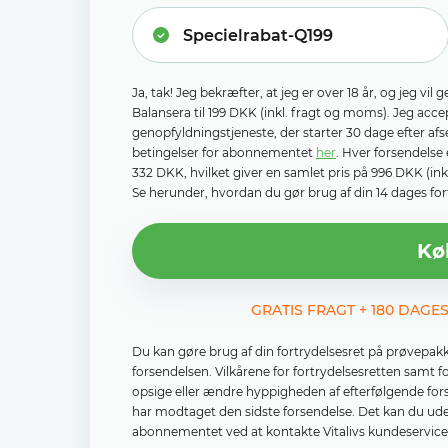
Ja, tak! Jeg bekræfter, at jeg er over 18 år, og jeg v
Balansera til 199 DKK (inkl. fragt og moms). Jeg ac
genopfyldningstjeneste, der starter 30 dage efter af
betingelser for abonnementet
her
. Hver forsendelse 
332 DKK, hvilket giver en samlet pris på 996 DKK (in
Se herunder, hvordan du gør brug af din 14 dages fort
Kø
GRATIS FRAGT + 180 DAGE
Du kan gøre brug af din fortrydelsesret på prøvepak
forsendelsen. Vilkårene for fortrydelsesretten samt 
opsige eller ændre hyppigheden af ​​efterfølgende fo
har modtaget den sidste forsendelse. Det kan du ude
abonnementet ved at kontakte Vitalivs kundeservice e