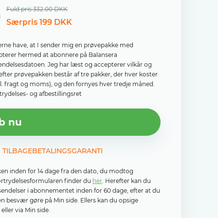
Fuld pris 332.00 DKK
Særpris 199 DKK
il gerne have, at I sender mig en prøvepakke med
cepterer hermed at abonnere på Balansera
sendelsesdatoen. Jeg har læst og accepterer vilkår og
efter prøvepakken består af tre pakker, der hver koster
kl. fragt og moms), og den fornyes hver tredje måned.
rydelses- og afbestillingsret
b nu
S TILBAGEBETALINGSGARANTI
ken inden for 14 dage fra den dato, du modtog
fortrydelsesformularen finder du
her
. Herefter kan du
rsendelser i abonnementet inden for 60 dage, efter at du
n besvær gøre på Min side. Ellers kan du opsige
ller via Min side.