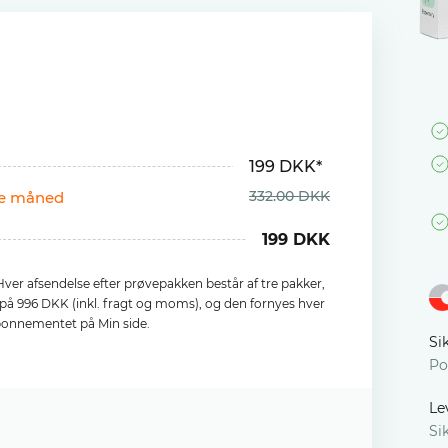
199 DKK*
332.00 DKK
te måned
199 DKK
ver afsendelse efter prøvepakken består af tre pakker,
s på 996 DKK (inkl. fragt og moms), og den fornyes hver
bonnementet på Min side.
Si
Po
Le
Si